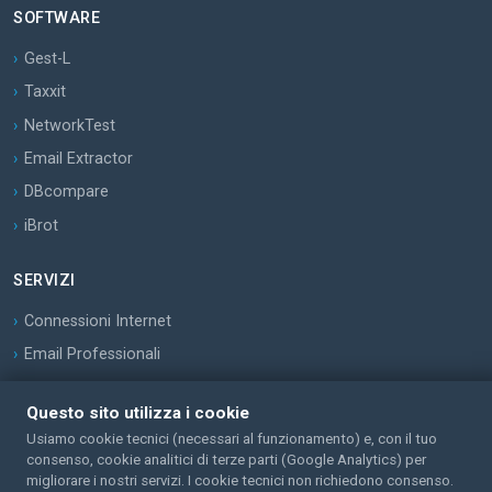
SOFTWARE
Gest-L
Taxxit
NetworkTest
Email Extractor
DBcompare
iBrot
SERVIZI
Connessioni Internet
Email Professionali
Contatti
Questo sito utilizza i cookie
Usiamo cookie tecnici (necessari al funzionamento) e, con il tuo
consenso, cookie analitici di terze parti (Google Analytics) per
Privacy
Copyright © 2026 System-i srl. |
migliorare i nostri servizi. I cookie tecnici non richiedono consenso.